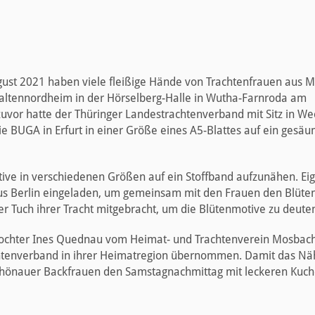
ust 2021 haben viele fleißige Hände von Trachtenfrauen aus 
Kaltennordheim in der Hörselberg-Halle in Wutha-Farnroda am
 zuvor hatte der Thüringer Landestrachtenverband mit Sitz in W
die BUGA in Erfurt in einer Größe eines A5-Blattes auf ein gesäu
ive in verschiedenen Größen auf ein Stoffband aufzunähen. Ei
 aus Berlin eingeladen, um gemeinsam mit den Frauen den Blüte
r Tuch ihrer Tracht mitgebracht, um die Blütenmotive zu deute
e Tochter Ines Quednau vom Heimat- und Trachtenverein Mosbach
achtenverband in ihrer Heimatregion übernommen. Damit das Nä
chönauer Backfrauen den Samstagnachmittag mit leckeren Kuc