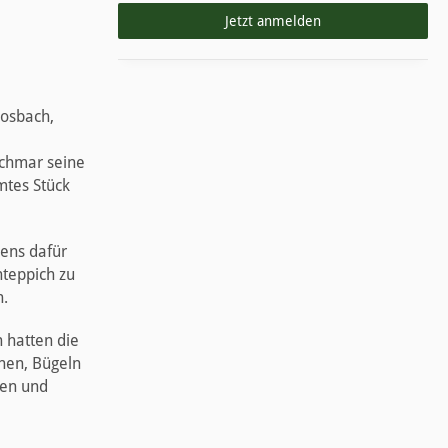
Jetzt anmelden
Mosbach,
echmar seine
mtes Stück
gens dafür
nteppich zu
n.
 hatten die
hen, Bügeln
hen und