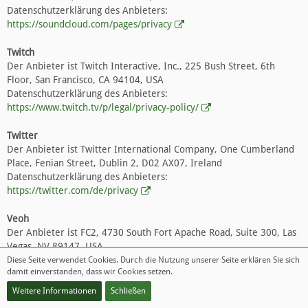
Datenschutzerklärung des Anbieters:
https://soundcloud.com/pages/privacy
Twitch
Der Anbieter ist Twitch Interactive, Inc., 225 Bush Street, 6th
Floor, San Francisco, CA 94104, USA
Datenschutzerklärung des Anbieters:
https://www.twitch.tv/p/legal/privacy-policy/
Twitter
Der Anbieter ist Twitter International Company, One Cumberland
Place, Fenian Street, Dublin 2, D02 AX07, Ireland
Datenschutzerklärung des Anbieters:
https://twitter.com/de/privacy
Veoh
Der Anbieter ist FC2, 4730 South Fort Apache Road, Suite 300, Las
Vegas, NV 89147, USA.
Datenschutzerklärung des Anbieters:
Diese Seite verwendet Cookies. Durch die Nutzung unserer Seite erklären Sie sich
damit einverstanden, dass wir Cookies setzen.
http://www.veoh.com/corporate/privacypolicy
Weitere Informationen
Schließen
Vimeo