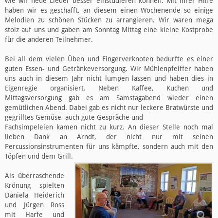
wie wir neue Lieder besser einstudieren können. Mit ihrer Hilfe
haben wir es geschafft, an diesem einen Wochenende so einige
Melodien zu schönen Stücken zu arrangieren. Wir waren mega
stolz auf uns und gaben am Sonntag Mittag eine kleine Kostprobe
für die anderen Teilnehmer.
Bei all dem vielen Üben und Fingerverknoten bedurfte es einer
guten Essen- und Getränkeversorgung. Wir Mühlenpfeiffer haben
uns auch in diesem Jahr nicht lumpen lassen und haben dies in
Eigenregie organisiert. Neben Kaffee, Kuchen und
Mittagsversorgung gab es am Samstagabend wieder einen
gemütlichen Abend. Dabei gab es nicht nur leckere Bratwürste und
gegrilltes Gemüse, auch gute Gespräche und
Fachsimpeleien kamen nicht zu kurz. An dieser Stelle noch mal
lieben Dank an Arndt, der nicht nur mit seinen
Percussionsinstrumenten für uns kämpfte, sondern auch mit den
Töpfen und dem Grill.
Als überraschende
Krönung spielten
Daniela Heiderich
und Jürgen Ross
mit Harfe und