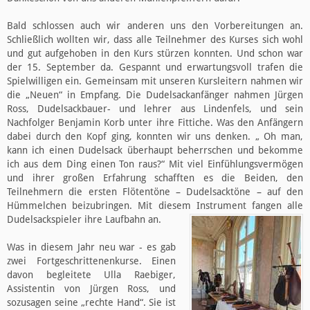
Bald schlossen auch wir anderen uns den Vorbereitungen an.
Schließlich wollten wir, dass alle Teilnehmer des Kurses sich wohl
und gut aufgehoben in den Kurs stürzen konnten. Und schon war
der 15. September da. Gespannt und erwartungsvoll trafen die
Spielwilligen ein. Gemeinsam mit unseren Kursleitern nahmen wir
die „Neuen“ in Empfang. Die Dudelsackanfänger nahmen Jürgen
Ross, Dudelsackbauer- und lehrer aus Lindenfels, und sein
Nachfolger Benjamin Korb unter ihre Fittiche. Was den Anfängern
dabei durch den Kopf ging, konnten wir uns denken. „ Oh man,
kann ich einen Dudelsack überhaupt beherrschen und bekomme
ich aus dem Ding einen Ton raus?“ Mit viel Einfühlungsvermögen
und ihrer großen Erfahrung schafften es die Beiden, den
Teilnehmern die ersten Flötentöne – Dudelsacktöne – auf den
Hümmelchen beizubringen. Mit diesem Instrument fangen alle
Dudelsackspieler ihre Laufbahn an.
Was in diesem Jahr neu war - es gab
zwei Fortgeschrittenenkurse. Einen
davon begleitete Ulla Raebiger,
Assistentin von Jürgen Ross, und
sozusagen seine „rechte Hand“. Sie ist