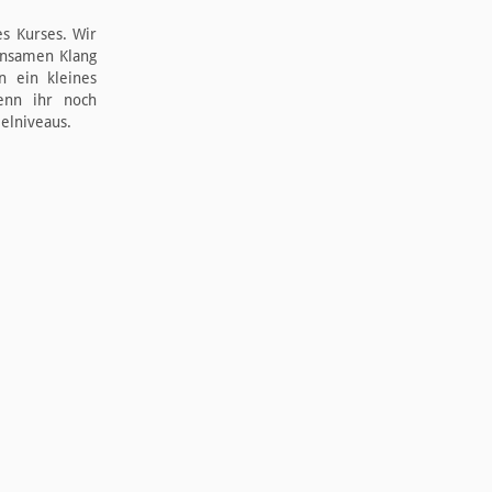
s Kurses. Wir
insamen Klang
n ein kleines
enn ihr noch
ielniveaus.