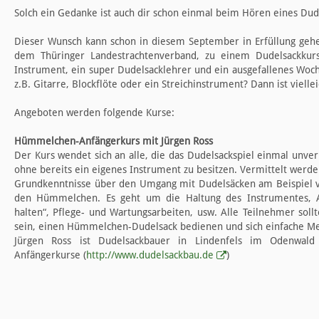
Solch ein Gedanke ist auch dir schon einmal beim Hören eines D
Dieser Wunsch kann schon in diesem September in Erfüllung geh
dem Thüringer Landestrachtenverband, zu einem Dudelsackkurs
Instrument, ein super Dudelsacklehrer und ein ausgefallenes Woch
z.B. Gitarre, Blockflöte oder ein Streichinstrument? Dann ist vielle
Angeboten werden folgende Kurse:
Hümmelchen-Anfängerkurs mit Jürgen Ross
Der Kurs wendet sich an alle, die das Dudelsackspiel einmal unver
ohne bereits ein eigenes Instrument zu besitzen. Vermittelt werde
Grundkenntnisse über den Umgang mit Dudelsäcken am Beispiel v
den Hümmelchen. Es geht um die Haltung des Instrumentes, A
halten“, Pflege- und Wartungsarbeiten, usw. Alle Teilnehmer sol
sein, einen Hümmelchen-Dudelsack bedienen und sich einfache Me
Jürgen Ross ist Dudelsackbauer in Lindenfels im Odenwald
Anfängerkurse (
http://www.dudelsackbau.de
)