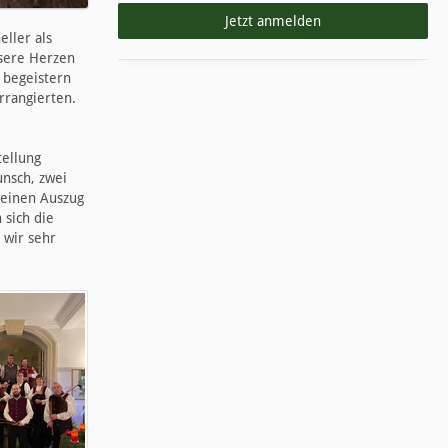
Jetzt anmelden
ller als
nsere Herzen
r begeistern
rrangierten.
tellung
unsch, zwei
leinen Auszug
 sich die
 wir sehr