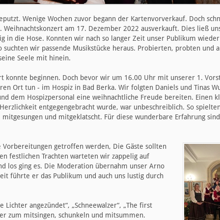
geputzt. Wenige Wochen zuvor begann der Kartenvorverkauf. Doch schne
1. Weihnachtskonzert am 17. Dezember 2022 ausverkauft. Dies ließ u
rig in die Hose. Konnten wir nach so langer Zeit unser Publikum wiede
So suchten wir passende Musikstücke heraus. Probierten, probten und a
seine Seele mit hinein.
 konnte beginnen. Doch bevor wir um 16.00 Uhr mit unserer 1. Vors
en Ort tun - im Hospiz in Bad Berka. Wir folgten Daniels und Tinas W
nd dem Hospizpersonal eine weihnachtliche Freude bereiten. Einen k
Herzlichkeit entgegengebracht wurde, war unbeschreiblich. So spielten
t, mitgesungen und mitgeklatscht. Für diese wunderbare Erfahrung sind
e Vorbereitungen getroffen werden, Die Gäste sollten
en festlichen Trachten warteten wir zappelig auf
Und los ging es. Die Moderation übernahm unser Arno
it führte er das Publikum und auch uns lustig durch
 Lichter angezündet“, „Schneewalzer“, „The first
auer zum mitsingen, schunkeln und mitsummen.