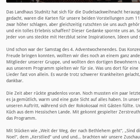
Das Landhaus Studnitz hat sich für die Dudelsackweihnacht heraus
gedacht, waren die Karten für unsere beiden Vorstellungen zum 1
zwar höher schlagen, aber gleichzeitig rutschten sie uns auch gehö
und ein tolles Erlebnis schaffen? Dieser Gedanke spornte uns an. 
Jeder von uns steckte mit Herzblut seine Inspirationen, Ideen und 
Und schon war der Samstag des 4. Adventwochenendes. Das Konzert
Freude bringen konnten, wollten wir dies noch an einem ganz ander
Mitglieder unserer Gruppe, und wollten den dortigen Bewohnern u
aus unserem Programm spielten wir für sie. Was uns dort für eine 
Lieder fast von allein. Es wurde trotz schwerer Krankheiten gelach
dankbar.
Die Zeit aber rückte gnadenlos voran. Noch mussten ein paar letzt
es ja gemütlich, warm und eine gute Sicht auf alles haben. In unser
unseren Auftritt, während sich der Rokokosaal mit Gästen füllte. 
Küch aus dem Hessischen Lande. Mit gekonnt gespielter Zerstreuthe
das Programm.
Mit Stücken wie „Weit der Weg, der nach Bethlehem geht“, „Sind die
Noel“, dem „Kerstlied“ und und und... brachten wir unsere Zusch