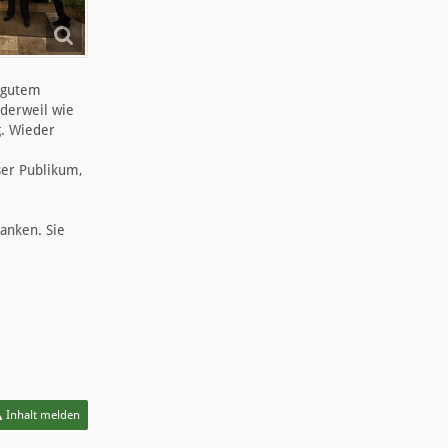
r gutem
 derweil wie
g. Wieder
ser Publikum,
anken. Sie
Inhalt melden