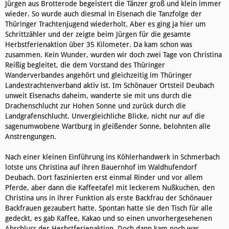
Jürgen aus Brotterode begeistert die Tänzer groß und klein immer
wieder. So wurde auch diesmal in Eisenach die Tanzfolge der
Thüringer Trachtenjugend wiederholt. Aber es ging ja hier um
Schrittzähler und der zeigte beim Jürgen für die gesamte
Herbstferienaktion über 35 Kilometer. Da kam schon was
zusammen. Kein Wunder, wurden wir doch zwei Tage von Christina
Reißig begleitet, die dem Vorstand des Thüringer
Wanderverbandes angehört und gleichzeitig im Thüringer
Landestrachtenverband aktiv ist. Im Schönauer Ortsteil Deubach
unweit Eisenachs daheim, wanderte sie mit uns durch die
Drachenschlucht zur Hohen Sonne und zurück durch die
Landgrafenschlucht. Unvergleichliche Blicke, nicht nur auf die
sagenumwobene Wartburg in gleißender Sonne, belohnten alle
Anstrengungen.
Nach einer kleinen Einführung ins Köhlerhandwerk in Schmerbach
lotste uns Christina auf ihren Bauernhof im Waldhufendorf
Deubach. Dort faszinierten erst einmal Rinder und vor allem
Pferde, aber dann die Kaffeetafel mit leckerem Nußkuchen, den
Christina uns in ihrer Funktion als erste Backfrau der Schönauer
Backfrauen gezaubert hatte. Spontan hatte sie den Tisch für alle
gedeckt, es gab Kaffee, Kakao und so einen unvorhergesehenen
Abschluss der Herbstferienaktion. Doch dann kam noch was.