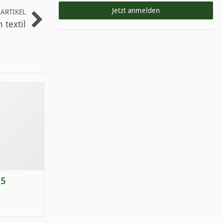
Jetzt anmelden
ARTIKEL
 textil
15
.