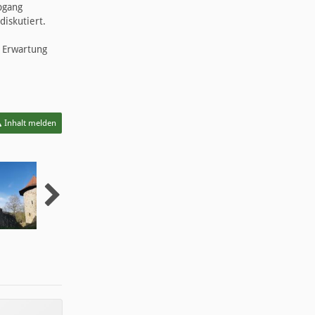
bgang
iskutiert.
n Erwartung
Inhalt melden