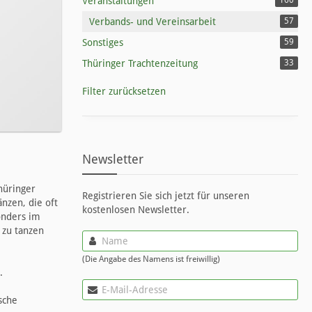
Veranstaltungen
160
Verbands- und Vereinsarbeit
57
Sonstiges
59
Thüringer Trachtenzeitung
33
Filter zurücksetzen
Newsletter
hüringer
Registrieren Sie sich jetzt für unseren
nzen, die oft
kostenlosen Newsletter.
sonders im
 zu tanzen
(Die Angabe des Namens ist freiwillig)
.
sche