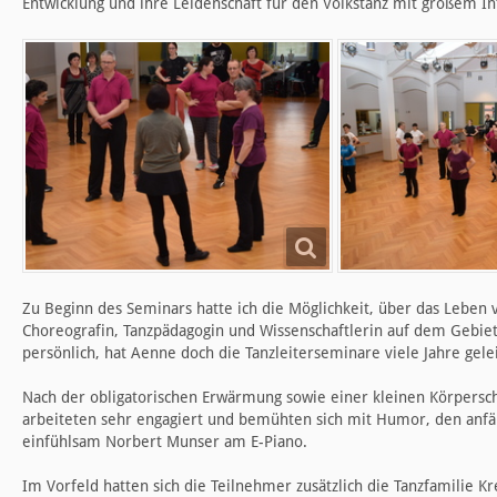
Entwicklung und ihre Leidenschaft für den Volkstanz mit großem I
Zu Beginn des Seminars hatte ich die Möglichkeit, über das Leben
Choreografin, Tanzpädagogin und Wissenschaftlerin auf dem Gebie
persönlich, hat Aenne doch die Tanzleiterseminare viele Jahre gelei
Nach der obligatorischen Erwärmung sowie einer kleinen Körpersc
arbeiteten sehr engagiert und bemühten sich mit Humor, den anfä
einfühlsam Norbert Munser am E-Piano.
Im Vorfeld hatten sich die Teilnehmer zusätzlich die Tanzfamilie K