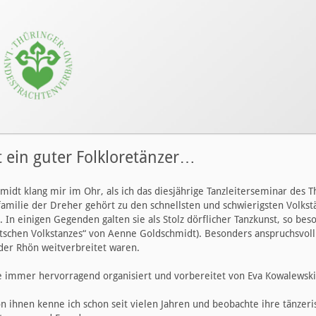
t ein guter Folkloretänzer…
idt klang mir im Ohr, als ich das diesjährige Tanzleiterseminar des T
milie der Dreher gehört zu den schnellsten und schwierigsten Volkstä
n. In einigen Gegenden galten sie als Stolz dörflicher Tanzkunst, so be
utschen Volkstanzes“ von Aenne Goldschmidt). Besonders anspruchsvoll
 der Rhön weitverbreitet waren.
e immer hervorragend organisiert und vorbereitet von Eva Kowalewski
 ihnen kenne ich schon seit vielen Jahren und beobachte ihre tänzeri