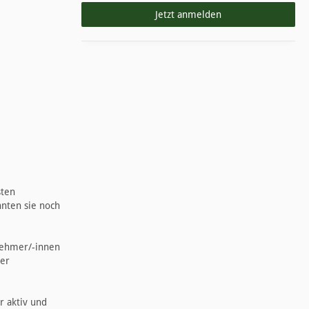
Jetzt anmelden
sten
nten sie noch
nehmer/-innen
mer
r aktiv und