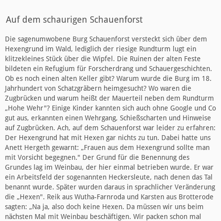
Auf dem schaurigen Schauenforst
Die sagenumwobene Burg Schauenforst versteckt sich über dem
Hexengrund im Wald, lediglich der riesige Rundturm lugt ein
klitzekleines Stück über die Wipfel. Die Ruinen der alten Feste
bildeten ein Refugium für Forscherdrang und Schauergeschichten.
Ob es noch einen alten Keller gibt? Warum wurde die Burg im 18.
Jahrhundert von Schatzgräbern heimgesucht? Wo waren die
Zugbrücken und warum heißt der Mauerteil neben dem Rundturm
„Hohe Wehr"? Einige Kinder kannten sich auch ohne Google und Co
gut aus, erkannten einen Wehrgang, Schießscharten und Hinweise
auf Zugbrücken. Ach, auf dem Schauenforst war leider zu erfahren:
Der Hexengrund hat mit Hexen gar nichts zu tun. Dabei hatte uns
Anett Hergeth gewarnt: „Frauen aus dem Hexengrund sollte man
mit Vorsicht begegnen." Der Grund für die Benennung des
Grundes lag im Weinbau, der hier einmal betrieben wurde. Er war
ein Arbeitsfeld der sogenannten Heckersleute, nach denen das Tal
benannt wurde. Später wurden daraus in sprachlicher Veränderung
die „Hexen". Reik aus Wutha-Farnroda und Karsten aus Brotterode
sagten: „Na ja, also doch keine Hexen. Da müssen wir uns beim
nächsten Mal mit Weinbau beschäftigen. Wir packen schon mal