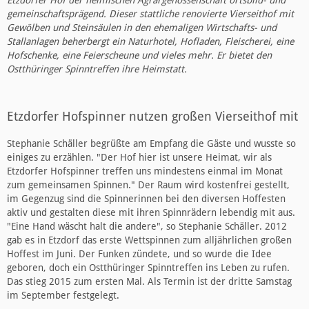
Etzdorfer Hof der heimischen Agrargenossenschaft ortsbild- und
gemeinschaftsprägend. Dieser stattliche renovierte Vierseithof mit
Gewölben und Steinsäulen in den ehemaligen Wirtschafts- und
Stallanlagen beherbergt ein Naturhotel, Hofladen, Fleischerei, eine
Hofschenke, eine Feierscheune und vieles mehr. Er bietet den
Ostthüringer Spinntreffen ihre Heimstatt.
Etzdorfer Hofspinner nutzen großen Vierseithof mit
Stephanie Schäller begrüßte am Empfang die Gäste und wusste so
einiges zu erzählen. "Der Hof hier ist unsere Heimat, wir als
Etzdorfer Hofspinner treffen uns mindestens einmal im Monat
zum gemeinsamen Spinnen." Der Raum wird kostenfrei gestellt,
im Gegenzug sind die Spinnerinnen bei den diversen Hoffesten
aktiv und gestalten diese mit ihren Spinnrädern lebendig mit aus.
"Eine Hand wäscht halt die andere", so Stephanie Schäller. 2012
gab es in Etzdorf das erste Wettspinnen zum alljährlichen großen
Hoffest im Juni. Der Funken zündete, und so wurde die Idee
geboren, doch ein Ostthüringer Spinntreffen ins Leben zu rufen.
Das stieg 2015 zum ersten Mal. Als Termin ist der dritte Samstag
im September festgelegt.