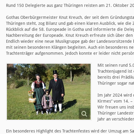
Rund 150 Delegierte aus ganz Thüringen reisten am 21. Oktober 2
Gothas Oberbürgermeister Knut Kreuch, der seit dem Gründungstag
Thüringen steht, zog Bilanz und gab einen klaren Ausblick, wie die
Rückblick auf die 58. Europeade in Gotha und informierte die Del
Nachbereitung der Europeade. Knut Kreuch erfreute sich über den
Endlich wieder eine neue Musikgruppe gab der Landesvorsitzende 
mit seinen besonderen Klängen begleiten. Auch ein besonderes neu
Trachtenträger aufgenommen. Jedoch konnte er leider nicht persön
Mit seinen rund 5.
Trachtenjugend ist 
bereits drei Prädik
Thüringer sogar na
Im Jahr 2024 wird 
Kirmes“ vom 14. –
Wir freuen uns ins
Thüringer Landest
Jahr an verschiede
Ein besonderes Highlight des Trachtenfestes wird der Umzug am Sa