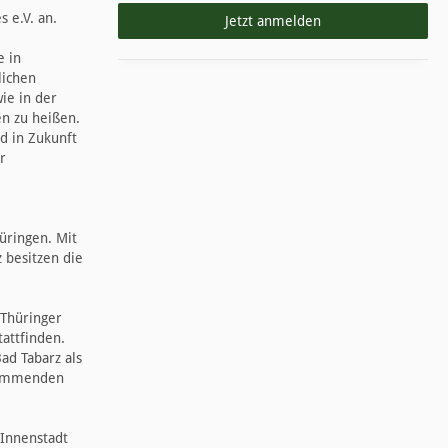
 e.V. an.
Jetzt anmelden
e in
lichen
ie in der
n zu heißen.
d in Zukunft
r
hüringen. Mit
z besitzen die
 Thüringer
attfinden.
ad Tabarz als
 kommenden
 Innenstadt