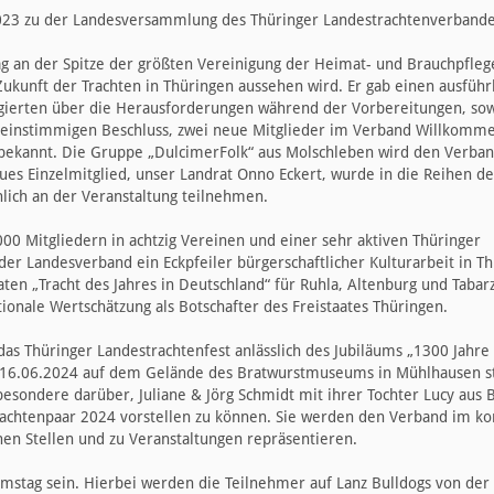
023 zu der Landesversammlung des Thüringer Landestrachtenverbandes
 an der Spitze der größten Vereinigung der Heimat- und Brauchpfleg
 Zukunft der Trachten in Thüringen aussehen wird. Er gab einen ausführ
egierten über die Herausforderungen während der Vorbereitungen, sow
 einstimmigen Beschluss, zwei neue Mitglieder im Verband Willkomme
bekannt. Die Gruppe „DulcimerFolk“ aus Molschleben wird den Verban
es Einzelmitglied, unser Landrat Onno Eckert, wurde in die Reihen de
lich an der Veranstaltung teilnehmen.
000 Mitgliedern in achtzig Vereinen und einer sehr aktiven Thüringer
der Landesverband ein Eckpfeiler bürgerschaftlicher Kulturarbeit in T
aten „Tracht des Jahres in Deutschland“ für Ruhla, Altenburg und Tabar
tionale Wertschätzung als Botschafter des Freistaates Thüringen.
das Thüringer Landestrachtenfest anlässlich des Jubiläums „1300 Jahre
 16.06.2024 auf dem Gelände des Bratwurstmuseums in Mühlhausen st
besondere darüber, Juliane & Jörg Schmidt mit ihrer Tochter Lucy aus B
rachtenpaar 2024 vorstellen zu können. Sie werden den Verband im
nen Stellen und zu Veranstaltungen repräsentieren.
mstag sein. Hierbei werden die Teilnehmer auf Lanz Bulldogs von der