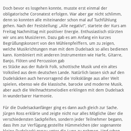
Doch bevor es losgehen konnte, musste erst einmal der
obligatorische Coronatest erfolgen. War aber gar nicht schlimm,
denn so konnten alle miteinander schon mal auf Tuchfühlung
gehen. Nach der Feststellung: „Alle negativ!“, startete der Kurs am
Freitag Nachmittag mit positiver Energie. Enthusiastisch stürzten
wir uns ans Musizieren. Dazu gab es am Anfang ein kurzes
Begrüßungskonzert von den Mühlenpfeiffern, um zu zeigen,
welche Musikrichtungen man mit dem Dudelsack so alles bedienen
kann. Kombiniert mit anderen Instrumenten wie Harfe, Gitarre,
Banjo, Flöten und Percussion gab
es Stücke aus der Rubrik Folk, schottische Musik und ein altes
Volkslied aus dem deutschen Lande. Natürlich lassen sich auf den
Dudelsäcken auch hervorragend die Volksklänge aus aller Welt
spielen, ebenso wie die klassische, barocke und moderne Musik,
aber auch die Weihnachtsmelodien erklingen mit dem Dudelsack
in wunderbarer Harmonie.
Für die Dudelsackanfänger ging es dann auch gleich zur Sache.
Jürgen Ross erklärte und zeigte nicht nur alles Mögliche über die
verschiedensten Sackpfeifen, sondern jeder Teilnehmer begann,
dass ihm zur Verfügung gestellte Hümmelchen (der sogenannte