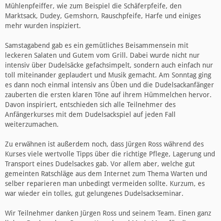
Mühlenpfeiffer, wie zum Beispiel die Schäferpfeife, den
Marktsack, Dudey, Gemshorn, Rauschpfeife, Harfe und einiges
mehr wurden inspiziert.
Samstagabend gab es ein gemütliches Beisammensein mit
leckeren Salaten und Gutem vom Grill. Dabei wurde nicht nur
intensiv über Dudelsäcke gefachsimpelt, sondern auch einfach nur
toll miteinander geplaudert und Musik gemacht. Am Sonntag ging
es dann noch einmal intensiv ans Üben und die Dudelsackanfänger
zauberten die ersten klaren Töne auf ihrem Hümmelchen hervor.
Davon inspiriert, entschieden sich alle Teilnehmer des
Anfängerkurses mit dem Dudelsackspiel auf jeden Fall
weiterzumachen.
Zu erwähnen ist außerdem noch, dass Jürgen Ross während des
Kurses viele wertvolle Tipps über die richtige Pflege, Lagerung und
Transport eines Dudelsackes gab. Vor allem aber, welche gut
gemeinten Ratschläge aus dem Internet zum Thema Warten und
selber reparieren man unbedingt vermeiden sollte. Kurzum, es
war wieder ein tolles, gut gelungenes Dudelsackseminar.
Wir Teilnehmer danken Jürgen Ross und seinem Team. Einen ganz