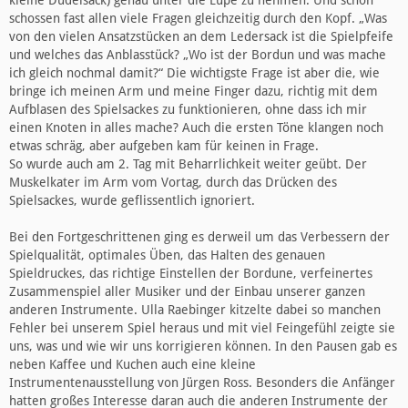
kleine Dudelsack) genau unter die Lupe zu nehmen. Und schon
schossen fast allen viele Fragen gleichzeitig durch den Kopf. „Was
von den vielen Ansatzstücken an dem Ledersack ist die Spielpfeife
und welches das Anblasstück? „Wo ist der Bordun und was mache
ich gleich nochmal damit?“ Die wichtigste Frage ist aber die, wie
bringe ich meinen Arm und meine Finger dazu, richtig mit dem
Aufblasen des Spielsackes zu funktionieren, ohne dass ich mir
einen Knoten in alles mache? Auch die ersten Töne klangen noch
etwas schräg, aber aufgeben kam für keinen in Frage.
So wurde auch am 2. Tag mit Beharrlichkeit weiter geübt. Der
Muskelkater im Arm vom Vortag, durch das Drücken des
Spielsackes, wurde geflissentlich ignoriert.
Bei den Fortgeschrittenen ging es derweil um das Verbessern der
Spielqualität, optimales Üben, das Halten des genauen
Spieldruckes, das richtige Einstellen der Bordune, verfeinertes
Zusammenspiel aller Musiker und der Einbau unserer ganzen
anderen Instrumente. Ulla Raebinger kitzelte dabei so manchen
Fehler bei unserem Spiel heraus und mit viel Feingefühl zeigte sie
uns, was und wie wir uns korrigieren können. In den Pausen gab es
neben Kaffee und Kuchen auch eine kleine
Instrumentenausstellung von Jürgen Ross. Besonders die Anfänger
hatten großes Interesse daran auch die anderen Instrumente der