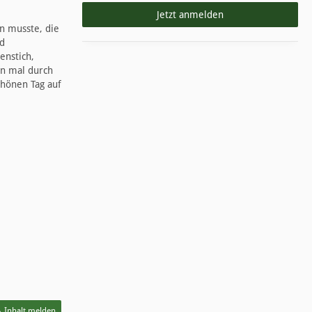
Jetzt anmelden
n musste, die
nd
enstich,
on mal durch
chönen Tag auf
Inhalt melden