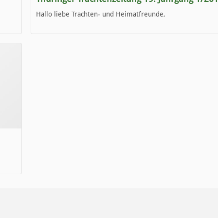
Hallo liebe Trachten- und Heimatfreunde,
die neue Ausgabe der der Thüringer Trachtenzeitung ist da
Wir wünschen Euch viel Spaß beim Lesen.