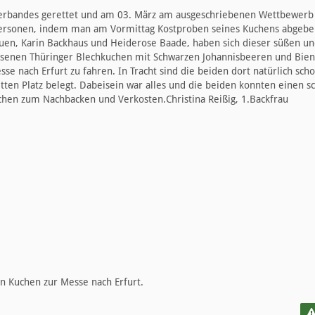
verbandes gerettet und am 03. März am ausgeschriebenen Wettbewerb
personen, indem man am Vormittag Kostproben seines Kuchens abgebe
auen, Karin Backhaus und Heiderose Baade, haben sich dieser süßen u
enen Thüringer Blechkuchen mit Schwarzen Johannisbeeren und Bien
e nach Erfurt zu fahren. In Tracht sind die beiden dort natürlich sch
itten Platz belegt. Dabeisein war alles und die beiden konnten einen s
hen zum Nachbacken und Verkosten.Christina Reißig, 1.Backfrau
n Kuchen zur Messe nach Erfurt.