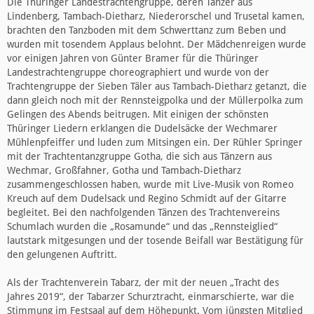
Die Thüringer Landestrachtengruppe, deren Tänzer aus
Lindenberg, Tambach-Dietharz, Niederorschel und Trusetal kamen,
brachten den Tanzboden mit dem Schwerttanz zum Beben und
wurden mit tosendem Applaus belohnt. Der Mädchenreigen wurde
vor einigen Jahren von Günter Bramer für die Thüringer
Landestrachtengruppe choreographiert und wurde von der
Trachtengruppe der Sieben Täler aus Tambach-Dietharz getanzt, die
dann gleich noch mit der Rennsteigpolka und der Müllerpolka zum
Gelingen des Abends beitrugen. Mit einigen der schönsten
Thüringer Liedern erklangen die Dudelsäcke der Wechmarer
Mühlenpfeiffer und luden zum Mitsingen ein. Der Rühler Springer
mit der Trachtentanzgruppe Gotha, die sich aus Tänzern aus
Wechmar, Großfahner, Gotha und Tambach-Dietharz
zusammengeschlossen haben, wurde mit Live-Musik von Romeo
Kreuch auf dem Dudelsack und Regino Schmidt auf der Gitarre
begleitet. Bei den nachfolgenden Tänzen des Trachtenvereins
Schumlach wurden die „Rosamunde“ und das „Rennsteiglied“
lautstark mitgesungen und der tosende Beifall war Bestätigung für
den gelungenen Auftritt.
Als der Trachtenverein Tabarz, der mit der neuen „Tracht des
Jahres 2019“, der Tabarzer Schurztracht, einmarschierte, war die
Stimmung im Festsaal auf dem Höhepunkt. Vom jüngsten Mitglied