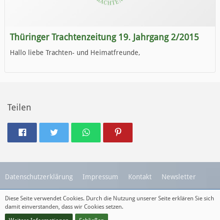
Thüringer Trachtenzeitung 19. Jahrgang 2/2015
Hallo liebe Trachten- und Heimatfreunde,
die neue Ausgabe der der Thüringer Trachtenzeitung ist da.
Wir wünschen Euch viel Spaß beim Lesen.
Teilen
Datenschutzerklärung
Impressum
Kontakt
Newsletter
Diese Seite verwendet Cookies. Durch die Nutzung unserer Seite erklären Sie sich
Diese Webseite wird betreut durch
Destinaja.de
damit einverstanden, dass wir Cookies setzen.
Community-Software:
WoltLab Suite™