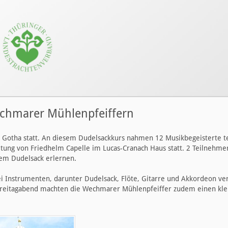
echmarer Mühlenpfeiffern
n Gotha statt. An diesem Dudelsackkurs nahmen 12 Musikbegeisterte te
tung von Friedhelm Capelle im Lucas-Cranach Haus statt. 2 Teilnehme
dem Dudelsack erlernen.
lei Instrumenten, darunter Dudelsack, Flöte, Gitarre und Akkordeon v
m Freitagabend machten die Wechmarer Mühlenpfeiffer zudem einen k