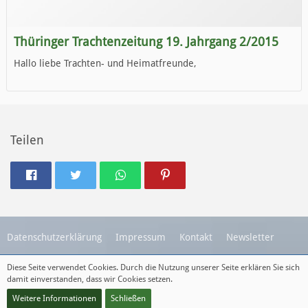
Thüringer Trachtenzeitung 19. Jahrgang 2/2015
Hallo liebe Trachten- und Heimatfreunde,
die neue Ausgabe der der Thüringer Trachtenzeitung ist da.
Wir wünschen Euch viel Spaß beim Lesen.
Teilen
Datenschutzerklärung
Impressum
Kontakt
Newsletter
Diese Seite verwendet Cookies. Durch die Nutzung unserer Seite erklären Sie sich
Diese Webseite wird betreut durch
Destinaja.de
damit einverstanden, dass wir Cookies setzen.
Community-Software:
WoltLab Suite™
Weitere Informationen
Schließen