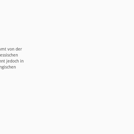
ommt von der
essischen
hnt jedoch in
ingischen