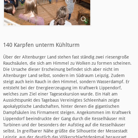
140 Karpfen unterm Kühlturm
Über der Altenburger Land stehen fast ständig zwei riesengroße
Rauchsäulen, die sich am Himmel zu Wolken zu formen scheinen.
Die Ursache dieser Erscheinung befindet sich aber nicht im
Altenburger Land selbst, sondern im Südraum Leipzig. Zudem
steigt auch kein Rauch in den Himmel, sondern Wasserdampf. Er
entsteht bei der Energieerzeugung im Kraftwerk Lippendorf,
welches zum Ziel einer Tagesexkursion wurde. Ein Halt am
Aussichtspunkt des Tagebaus Vereinigtes Schleenhain zeigte
apokalyptische Landschaften, hinter denen die gigantischen
Dampfsäulen ins Firmament steigen. Angekommen im Kraftwerk
Lippendorf beeindruckte der Gang durch die Kesselhäuser mit
Turbinen und der besonders der Aufstieg auf die Kesselhäuser
selbst. In greifbarer Nähe grüßte die Silhouette der Messestadt
Leipzig, aus der deutlich das Völkerschlachtdenkmal herausragt.