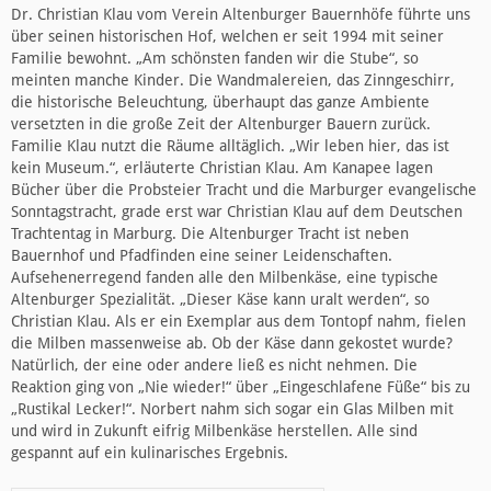
Dr. Christian Klau vom Verein Altenburger Bauernhöfe führte uns
über seinen historischen Hof, welchen er seit 1994 mit seiner
Familie bewohnt. „Am schönsten fanden wir die Stube“, so
meinten manche Kinder. Die Wandmalereien, das Zinngeschirr,
die historische Beleuchtung, überhaupt das ganze Ambiente
versetzten in die große Zeit der Altenburger Bauern zurück.
Familie Klau nutzt die Räume alltäglich. „Wir leben hier, das ist
kein Museum.“, erläuterte Christian Klau. Am Kanapee lagen
Bücher über die Probsteier Tracht und die Marburger evangelische
Sonntagstracht, grade erst war Christian Klau auf dem Deutschen
Trachtentag in Marburg. Die Altenburger Tracht ist neben
Bauernhof und Pfadfinden eine seiner Leidenschaften.
Aufsehenerregend fanden alle den Milbenkäse, eine typische
Altenburger Spezialität. „Dieser Käse kann uralt werden“, so
Christian Klau. Als er ein Exemplar aus dem Tontopf nahm, fielen
die Milben massenweise ab. Ob der Käse dann gekostet wurde?
Natürlich, der eine oder andere ließ es nicht nehmen. Die
Reaktion ging von „Nie wieder!“ über „Eingeschlafene Füße“ bis zu
„Rustikal Lecker!“. Norbert nahm sich sogar ein Glas Milben mit
und wird in Zukunft eifrig Milbenkäse herstellen. Alle sind
gespannt auf ein kulinarisches Ergebnis.